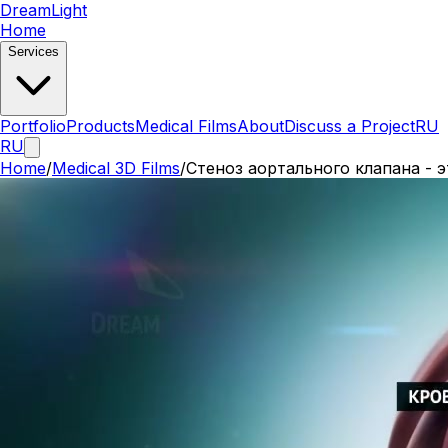
DreamLight
Home
Services
Portfolio
Products
Medical Films
About
Discuss a Project
RU
RU
Home
/
Medical 3D Films
/
Стеноз аортального клапана - 