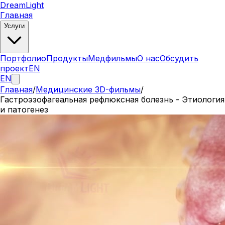
DreamLight
Главная
Услуги
Портфолио
Продукты
Медфильмы
О нас
Обсудить
проект
EN
EN
Главная
/
Медицинские 3D-фильмы
/
Гастроэзофагеальная рефлюксная болезнь - Этиология
и патогенез