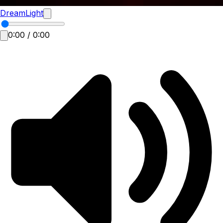
DreamLight
0:00
/
0:00