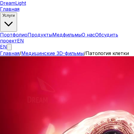
DreamLight
Главная
Услуги
Портфолио
Продукты
Медфильмы
О нас
Обсудить
проект
EN
EN
Главная
/
Медицинские 3D-фильмы
/
Патология клетки